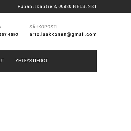
Punahilkantie 8, 00820 HELSINKI
A
SÄHKÖPOSTI
367 4692
arto.laakkonen@gmail.com
UT
YHTEYSTIEDOT
uunnittelu