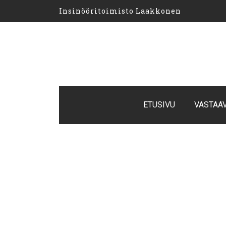
Insinööritoimisto Laakkonen
ETUSIVU
VASTAA
Insinööri