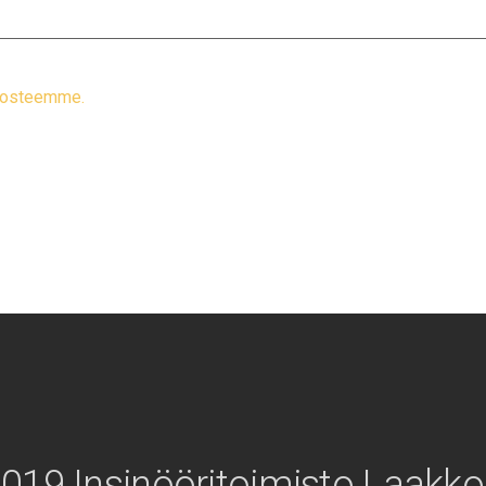
elosteemme.
019 Insinööritoimisto Laakk