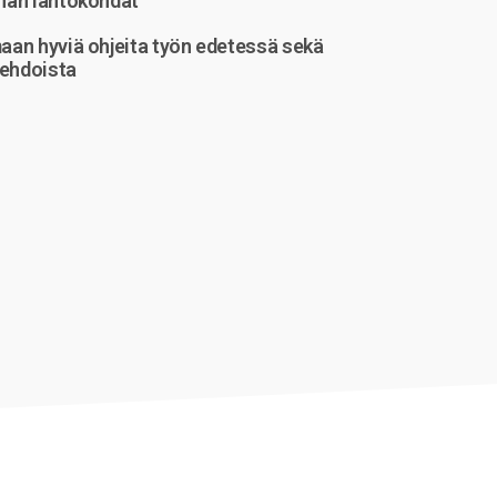
han lähtökohdat
aan hyviä ohjeita työn edetessä sekä
oehdoista