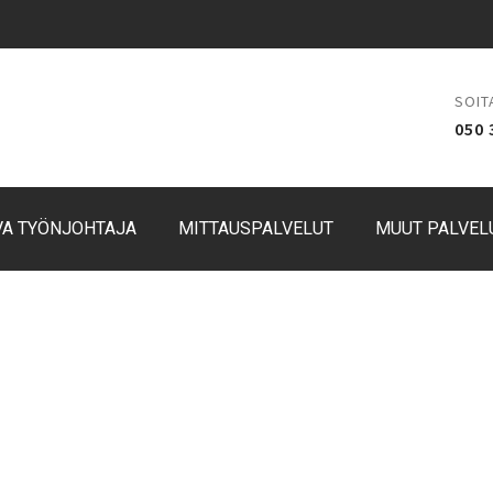
SOIT
050 
VA TYÖNJOHTAJA
MITTAUSPALVELUT
MUUT PALVEL
PIHASUUNNITTELU
toimisto Laakkonen - Muut palvelut - Pihas