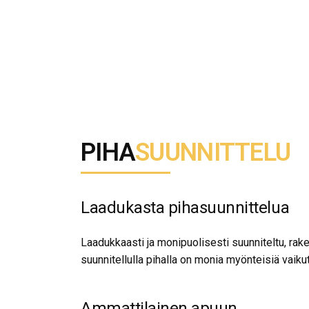
PIHA
SUUNNITTELU
Laadukasta pihasuunnittelua
Laadukkaasti ja monipuolisesti suunniteltu, ra
suunnitellulla pihalla on monia myönteisiä vaiku
Ammattilainen apuun