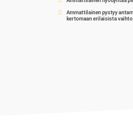
Ammattilainen hyödyntää pi
Ammattilainen pystyy antam
kertomaan erilaisista vaiht