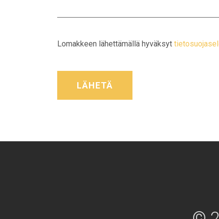
Lomakkeen lähettämällä hyväksyt
tietosuojas
LÄHETÄ
© 2