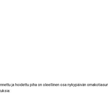
kennettu ja hoidettu piha on oleellinen osa nykypäivän omakotias
tuksia: