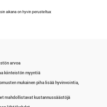
in aikana on hyvin perusteltua:
istön arvoa
aa kiinteistön myyntiä
vomusten mukainen piha lisää hyvinvointia,
ä
et mahdollistavat kustannussäästöjä