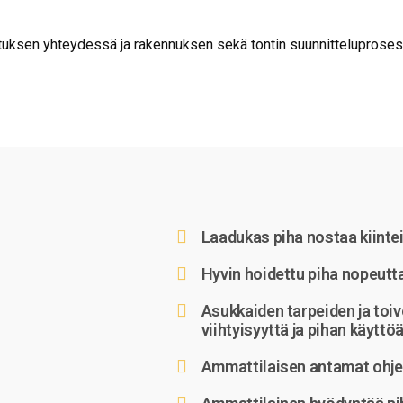
utuksen yhteydessä ja rakennuksen sekä tontin suunnitteluprosess
Laadukas piha nostaa kiinte
Hyvin hoidettu piha nopeutt
Asukkaiden tarpeiden ja toi
viihtyisyyttä ja pihan käyttö
Ammattilaisen antamat ohje